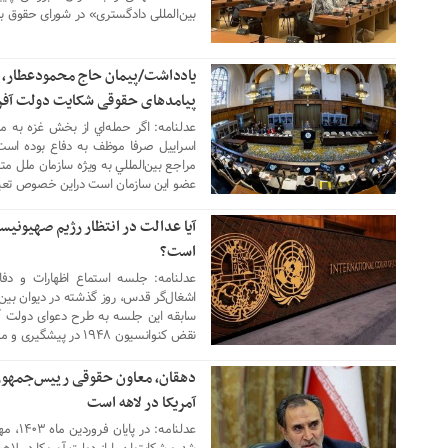
بین‌المللی دادگستری» در شورای حقوق ب
یادداشت/پیمان حاج محمودعطار، 
24 دی 1402
پیامدهای حقوقی شکایت دولت آفری
عدلنامه: اگر حمله‌اي از بخش غزه به م
اسراييل صرفا موظف به دفاع بوده است
مراجع بين‌المللي به ويژه سازمان ملل مت
عضو اين سازمان است دراين خصوص تعيي
آیا عدالت در انتظار رژیم صهیونیس
23 دی 1402
است؟
عدلنامه: جلسه استماع اظهارات و دفا
اشغال‌گر قدس، روز گذشته در دیوان بین ا
نقض کنوانسیون ۱۹۴۸ در پیشگیری و مجازات جرم نسل زدایی است.
دهقان، معاون حقوقی رییس‌جمهور:
27 آذر 1402
آمریکا در لاهه است
عدلنام