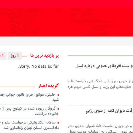
پر بازدید ترین ها
1 روز
1 هفته
رخواست آفریقای جنوبی درباره نسل
Sorry. No data so far.
از دیوان بین‌المللی دادگستری خواست تا با
گزیده اخبار
 جنایت‌های این رژیم و نسل کشی مردم غزه
خلیلی: موانع اجرای قانون جوانی جم
شود
 دیوان لاهه از سوی رژیم
خانواده بازگشت
سامانه الکترونیکی درخواست عفو و 
عدلنامه: نهاد‌های حقوق بشری به‌تازگی و در جریان نشست ۵۵ شورای حقوق بشر
دادگستری استان تهران راه‌اندازی شد
د نبودن اسرائیل به اقدامات موقت دیوان