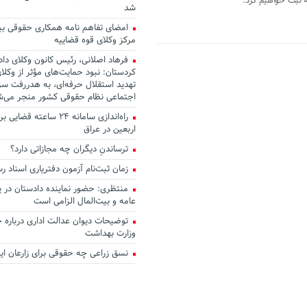
ه ثبت خواهیم کرد.
شد
امضای تفاهم نامه همکاری حقوقی بین
مرکز وکلای قوه قضاییه
فرهاد اصلانی، رئیس کانون وکلای دا
کردستان: نبود حمایت‌های مؤثر از وکلای
تهدید استقلال حرفه‌ای، به هدررفت سرم
اجتماعی نظام حقوقی کشور منجر می‌ش
راه‌اندازی سامانه ۲۴ ساعته
اربعین در عراق
ترساندنِ دیگران چه مجازاتی دارد؟
زمان ثبت‌نام آزمون دفتریاری اسناد ر
منتظری: حضور نماینده دادستان در پ
عامه و بیت‌المال الزامی است
توضیحات دیوان عدالت اداری درباره 
وزارت بهداشت
نسق زراعی چه حقوقی برای زارعان ایج