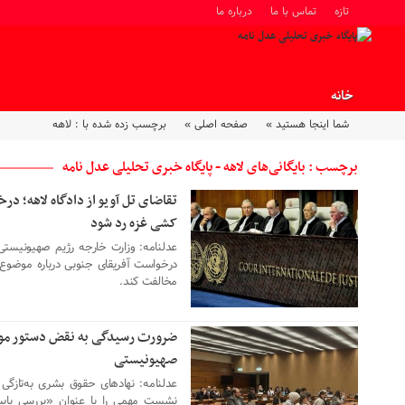
تازه
تماس با ما
درباره ما
خانه
شما اینجا هستید »
صفحه اصلی »
برچسب زده شده با : لاهه
برچسب : بایگانی‌های لاهه - پایگاه خبری تحلیلی عدل نامه
تقاضای تل آویو از دادگاه لاهه؛ د
29 اردیبهشت 1403
کشی غزه رد شود
عدلنامه: وزارت خارجه رژیم صهیونیستی 
درخواست آفریقای جنوبی درباره موضوع
مخالفت کند.
ضرورت رسیدگی به نقض دستور موقت
22 فروردین 1403
صهیونیستی
نشست مهمی را با عنوان «بررسی پایبن