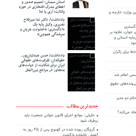
استان سمنان: تعمیم صدور و
اعطای مدرک افتخاری در حوزه
وکالت؛ آری یا نه!
 وزارت خارجه و
یادداشت/ دکتر ندا میرفلاح
نصیری، وکیل پایه یک
دگستری
دادگستری: «خشونت عریان و
 جوان، علاوه بر
سرِشدگی عمومی»
ایه انسانی و
ود
 قضایی برخط برای زائران
یادداشت/ حسن عبدلیان‌پور،
حقوقدان: ظرفیت‌های حقوقی
ایران برای شکایت از دولت‌های
متجاوز در مراجع بین‌الملل
سمی اعلام شد
رونده‌های حقوق
حکم دو مدیر
جدیدترین مطالب
اد می‌کند؟
خلیلی: موانع اجرای قانون جوانی جمعیت باید
برطرف شود
گروگان ربوده‌ شده در کهنوج پس از ۴۵ روز به
آغوش خانواده بازگشت