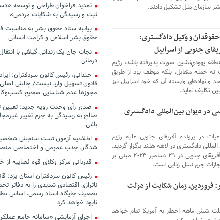
تمدید فراخوان طراحی و توسعه «دست
شر سازمان ملل تشکیل دادند.
ثبت و رسیدگی به شکایات مردمی»
بیانیه ستاد حقوق بشر به مناسبت فر
حقوقدان و وکیل دادگستری:
حقوق بشر اسلامی و کرامت انسانی
قای جنوبی از اسراییل
نجات جان یک زندانی گیلانی با انتقال
درمانی
نطقه يهودي‌نشين صورت پذيرفته باشد، رژيم
 نه حمله متقابل، بلكه موظف بود از طريق
خندانی، رئیس کانون سردفتران: ایراد
حد و نهادهاي وابسته آن كه خود اسراييل نيز
قانون تسهیل وارد نیست/ چالش اصلی 
ن تكليف نمايد.
مجوزها عدم شناسایی صحیح کسب‌وکار
صدور رأی وحدت رویه جدید: تعیین 
تی در دیوان بین‌المللی دادگستری
صالح به رسیدگی به جرم تغییر غیرمجاز
با‌غی
عیات در پرونده آفریقای جنوبی علیه رژیم
اطﻼعیه آزمون تست سنجش شخصیت 
لمللی دادگستری در لاهه هلند برگزار گردید.
شدگان جذب عمومی و اختصاصی منص
سابقه این جلسه به طرح دعوای دولت آفریقای جنوبی در ۲۹ دسامبر ۲۰۲۳ مبنی بر
قدردانی مرکز وکلای قوه قضاییه از خبرن
رئیس کانون سردفتران استان یزد: قا
 فروردین، زمان شکایت از دولت
ناترازی اقتصادی شدیدی را به دفاتر تح
تضعیف جایگاه اسناد رسمی، اساس نظام
نابود خواهد کرد
ه: در پایان فروردین ماه ۱۴۰۳، مهلت شش ماهه اخطار به آمریکا تمام خواهد
اجرای آزمایشی «سامانه جامع عملکر