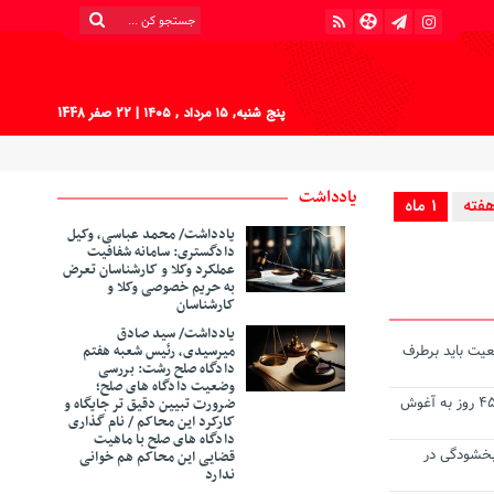
پنج شنبه, ۱۵ مرداد , ۱۴۰۵
| 22 صفر 1448
یادداشت
1 ماه
یادداشت/ محمد عباسی، وکیل
دادگستری: سامانه شفافیت
عملکرد وکلا و کارشناسان تعرض
به حریم خصوصی وکلا و
کارشناسان
‎یادداشت/ سید صادق
عیت باید برطرف
میرسیدی، رئیس شعبه هفتم
دادگاه صلح رشت: بررسی
وضعیت دادگاه های صلح؛
گروگان ربوده‌ شده در کهنوج پس از ۴۵ روز به آغوش
ضرورت تبیین دقیق تر جایگاه و
کارکرد این محاکم / نام گذاری
دادگاه های صلح با ماهیت
بخشودگی در
قضایی این محاکم هم خوانی
ندارد