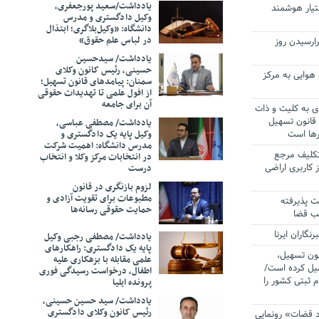
یادداشت/سعید‌ پورجعفری،
یار هوشمند
وکیل دادگستری و مدرس
دانشگاه: «وکیل‌بلاگری؛ ابتذال
در لباس علم حقوق»
ارسیدن روز
یادداشت/ سیدحسین
حسینی، رئیس کانون وکلای
 هوایی به مرکز
سمنان: پیامدهای قانون تسهیل؛
از افول علمی تا تهدیدات حقوقی
آن برای جامعه
ی به کلیت و ذات
قانون تسهیل
یادداشت/ مصطفی عباسی،
ها است
وکیل پایه یک دادگستری و
مدرس دانشگاه: اهمیت شرکت
تکلیف مرجع
در انتخابات مرکز وکلا ‌و انتخاب
 کاربری اراضی
درست
لزوم بازنگری در قانون
مطبوعات برای تقویت آزادی و
پذیرفته
حمایت حقوقی رسانه‌ها
ب قضا
گاران ایرنا
یادداشت/ مصطفی رجبی وکیل
پایه یک دادگستری: راهکارهای
نون تسهیل،
علمی مقابله با بزهکاری علیه
میل کرده است/
اطفال، درخواست رسیدگی فوری
 ثبتی کشور را
پرونده ایلیا
یادداشت/ سید حسین حسینی،
رئیس کانون وکلای دادگستری
د قضات» رونمایی