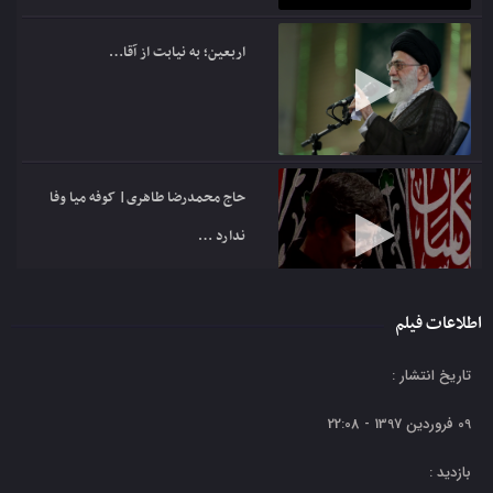
اربعین؛ به نیابت از آقا…
حاج محمدرضا طاهری| کوفه میا وفا
ندارد …
اطلاعات فیلم
کدوم رئیس جمهور آمریکا بیشتر از
تاریخ انتشار :
بقیه به ایران ضربه زد؟
09 فروردین 1397 - 22:08
بازدید :
نماهنگ | یک فکر؛ یک اراده