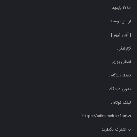
2080 بازدید
ارسال توسط :
آبان نیوز
]
[
نماهنگ | مذاکره برای چه بود؟!
گزارشگر :
اصغر زیوری
تعداد دیدگاه :
بدون دیدگاه
لینک کوتاه :
https://adlnameh.ir/?p=109
به اشتراک بگذارید :