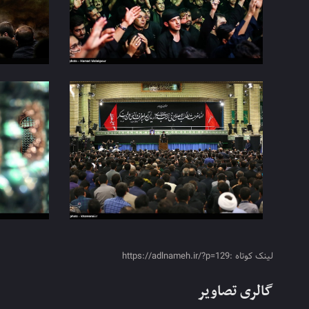
لینک کوتاه :https://adlnameh.ir/?p=129
گالری تصاویر