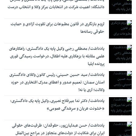
منتظری: حضور نماینده دادستان در پرونده‌های حقوق عامه و
16:50
بیت‌المال الزامی است
دانشگاه: اهمیت شرکت در انتخابات مرکز وکلا ‌و انتخاب درست
توضیحات دیوان عدالت اداری درباره حکم دو مدیر وزارت بهداشت
11:26
لزوم بازنگری در قانون مطبوعات برای تقویت آزادی و حمایت
نسق زراعی چه حقوقی برای زارعان ایجاد می‌کند؟
11:18
حقوقی رسانه‌ها
یادداشت/ مصطفی رجبی وکیل پایه یک دادگستری: راهکارهای
علمی مقابله با بزهکاری علیه اطفال، درخواست رسیدگی فوری
پرونده ایلیا
یادداشت/ سید حسین حسینی، رئیس کانون وکلای دادگستری
استان سمنان: تعمیم صدور و اعطای مدرک افتخاری در حوزه
وکالت؛ آری یا نه!
یادداشت/ دکتر ندا میرفلاح نصیری، وکیل پایه یک دادگستری:
«خشونت عریان و سرِشدگی عمومی»
یادداشت/ حسن عبدلیان‌پور، حقوقدان: ظرفیت‌های حقوقی
ایران برای شکایت از دولت‌های متجاوز در مراجع بین‌الملل