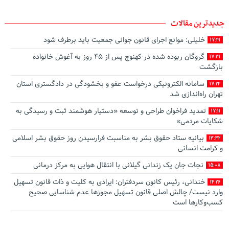
جدیدترین مقالات
خلیلی: موانع اجرای قانون جوانی جمعیت باید برطرف شود
17:41
گروگان ربوده‌ شده در کهنوج پس از ۴۵ روز به آغوش خانواده
17:31
بازگشت
سامانه الکترونیکی درخواست عفو و بخشودگی در دادگستری استان
17:24
تهران راه‌اندازی شد
تمدید فراخوان طراحی و توسعه «دستیار هوشمند ثبت و رسیدگی به
17:11
شکایات مردمی»
بیانیه ستاد حقوق بشر به مناسبت فرارسیدن روز حقوق بشر اسلامی
13:32
و کرامت انسانی
نجات جان یک زندانی گیلانی با انتقال هوایی به مرکز درمانی
15:08
خندانی، رئیس کانون سردفتران: ایرادی به کلیت و ذات قانون تسهیل
14:26
وارد نیست/ چالش اصلی قانون تسهیل مجوزها عدم شناسایی صحیح
کسب‌وکارها است
صدور رأی وحدت رویه جدید: تعیین تکلیف مرجع صالح به رسیدگی
13:49