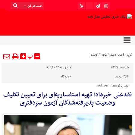
پ
گروه :
آخرین اخبار
/
عادی
/
گزیده
شناسه :
12231
17 دی 1402 - 18:26
266 بازدید
۰
دیدگاه
ارسال توسط :
mohsen
نقدعلی خبرداد؛ تهیه استفساریه‌ای برای تعیین تکلیف
وضعیت پذیرفته‌شدگان آزمون‌ سردفتری