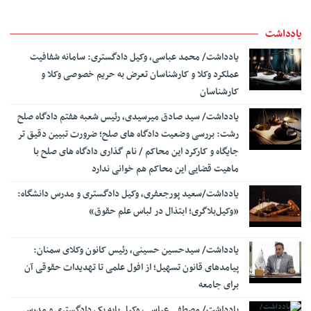
به جرم تغییر غیرمجاز کاربری اراضی با‌غی
اطﻼعیه آزمون تست سنجش شخصیت پذیرفته شدگان جذب عمومی
12:44
یادداشت
و اختصاصی منصب قضا
یادداشت/ محمد عباسی، وکیل دادگستری: سامانه شفافیت
قدردانی مرکز وکلای قوه قضاییه از خبرنگاران ایرنا
12:32
عملکرد وکلا و کارشناسان تعرض به حریم خصوصی وکلا و
رئیس کانون سردفتران استان یزد: قانون تسهیل، ناترازی اقتصادی
14:22
کارشناسان
شدیدی را به دفاتر تحمیل کرده است/ تضعیف جایگاه اسناد رسمی، اساس
نظام ثبتی کشور را نابود خواهد کرد
‎یادداشت/ سید صادق میرسیدی، رئیس شعبه هفتم دادگاه صلح
اجرای آزمایشی «سامانه جامع عملکرد قضات» رونمایی شد
رشت: بررسی وضعیت دادگاه های صلح؛ ضرورت تبیین دقیق تر
14:12
جایگاه و کارکرد این محاکم / نام گذاری دادگاه های صلح با
امضای تفاهم نامه همکاری حقوقی بین وزارت خارجه و مرکز وکلای
14:04
ماهیت قضایی این محاکم هم خوانی ندارد
قوه قضاییه
فرهاد اصلانی، رئیس کانون وکلای دادگستری کردستان: نبود
یادداشت/سعید‌ پورجعفری، وکیل دادگستری و مدرس دانشگاه:
10:44
حمایت‌های مؤثر از وکلای جوان، علاوه بر تهدید استقلال حرفه‌ای، به
«وکیل‌بلاگری؛ ابتذال در لباس علم حقوق»
هدررفت سرمایه انسانی و اجتماعی نظام حقوقی کشور منجر می‌شود
راه‌اندازی سامانه ۲۴ ساعته قضایی برخط برای زائران اربعین در عراق
10:30
یادداشت/ سیدحسین حسینی، رئیس کانون وکلای سمنان:
ترساندنِ دیگران چه مجازاتی دارد؟
پیامدهای قانون تسهیل؛ از افول علمی تا تهدیدات حقوقی آن
10:25
برای جامعه
زمان ثبت‌نام آزمون دفتریاری اسناد رسمی اعلام شد
17:24
یادداشت/ مصطفی عباسی، وکیل پایه یک دادگستری و مدرس