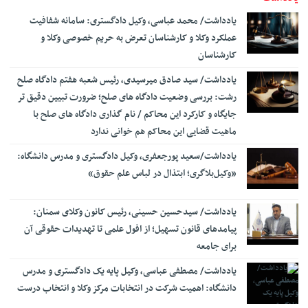
و اختصاصی منصب قضا
یادداشت/ محمد عباسی، وکیل دادگستری: سامانه شفافیت
قدردانی مرکز وکلای قوه قضاییه از خبرنگاران ایرنا
12:32
عملکرد وکلا و کارشناسان تعرض به حریم خصوصی وکلا و
رئیس کانون سردفتران استان یزد: قانون تسهیل، ناترازی اقتصادی
14:22
کارشناسان
شدیدی را به دفاتر تحمیل کرده است/ تضعیف جایگاه اسناد رسمی، اساس
نظام ثبتی کشور را نابود خواهد کرد
‎یادداشت/ سید صادق میرسیدی، رئیس شعبه هفتم دادگاه صلح
اجرای آزمایشی «سامانه جامع عملکرد قضات» رونمایی شد
رشت: بررسی وضعیت دادگاه های صلح؛ ضرورت تبیین دقیق تر
14:12
جایگاه و کارکرد این محاکم / نام گذاری دادگاه های صلح با
امضای تفاهم نامه همکاری حقوقی بین وزارت خارجه و مرکز وکلای
14:04
ماهیت قضایی این محاکم هم خوانی ندارد
قوه قضاییه
فرهاد اصلانی، رئیس کانون وکلای دادگستری کردستان: نبود
یادداشت/سعید‌ پورجعفری، وکیل دادگستری و مدرس دانشگاه:
10:44
حمایت‌های مؤثر از وکلای جوان، علاوه بر تهدید استقلال حرفه‌ای، به
«وکیل‌بلاگری؛ ابتذال در لباس علم حقوق»
هدررفت سرمایه انسانی و اجتماعی نظام حقوقی کشور منجر می‌شود
راه‌اندازی سامانه ۲۴ ساعته قضایی برخط برای زائران اربعین در عراق
10:30
یادداشت/ سیدحسین حسینی، رئیس کانون وکلای سمنان:
ترساندنِ دیگران چه مجازاتی دارد؟
پیامدهای قانون تسهیل؛ از افول علمی تا تهدیدات حقوقی آن
10:25
برای جامعه
زمان ثبت‌نام آزمون دفتریاری اسناد رسمی اعلام شد
17:24
یادداشت/ مصطفی عباسی، وکیل پایه یک دادگستری و مدرس
منتظری: حضور نماینده دادستان در پرونده‌های حقوق عامه و
16:50
بیت‌المال الزامی است
دانشگاه: اهمیت شرکت در انتخابات مرکز وکلا ‌و انتخاب درست