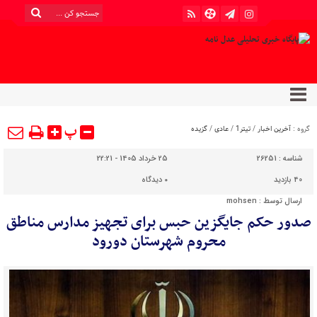
پ
گروه :
آخرین اخبار
/
تیتر1
/
عادی
/
گزیده
شناسه :
26251
25 خرداد 1405 - 22:21
40 بازدید
۰
دیدگاه
ارسال توسط :
mohsen
صدور حکم جایگزین حبس برای تجهیز مدارس مناطق
محروم شهرستان دورود