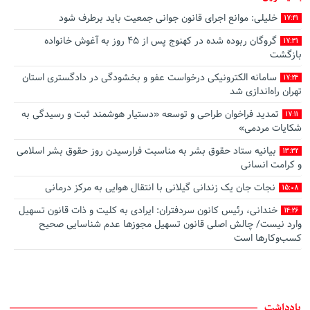
خلیلی: موانع اجرای قانون جوانی جمعیت باید برطرف شود
17:41
گروگان ربوده‌ شده در کهنوج پس از ۴۵ روز به آغوش خانواده
17:31
بازگشت
سامانه الکترونیکی درخواست عفو و بخشودگی در دادگستری استان
17:24
تهران راه‌اندازی شد
تمدید فراخوان طراحی و توسعه «دستیار هوشمند ثبت و رسیدگی به
17:11
شکایات مردمی»
بیانیه ستاد حقوق بشر به مناسبت فرارسیدن روز حقوق بشر اسلامی
13:32
و کرامت انسانی
نجات جان یک زندانی گیلانی با انتقال هوایی به مرکز درمانی
15:08
خندانی، رئیس کانون سردفتران: ایرادی به کلیت و ذات قانون تسهیل
14:26
وارد نیست/ چالش اصلی قانون تسهیل مجوزها عدم شناسایی صحیح
کسب‌وکارها است
صدور رأی وحدت رویه جدید: تعیین تکلیف مرجع صالح به رسیدگی
13:49
به جرم تغییر غیرمجاز کاربری اراضی با‌غی
اطﻼعیه آزمون تست سنجش شخصیت پذیرفته شدگان جذب عمومی
12:44
یادداشت