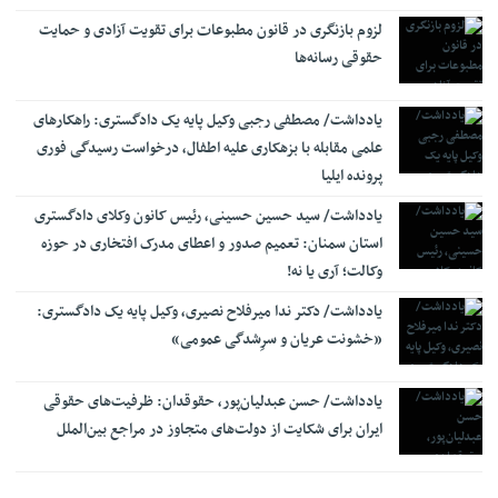
توضیحات دیوان عدالت اداری درباره حکم دو مدیر وزارت بهداشت
11:26
لزوم بازنگری در قانون مطبوعات برای تقویت آزادی و حمایت
نسق زراعی چه حقوقی برای زارعان ایجاد می‌کند؟
11:18
حقوقی رسانه‌ها
یادداشت/ مصطفی رجبی وکیل پایه یک دادگستری: راهکارهای
علمی مقابله با بزهکاری علیه اطفال، درخواست رسیدگی فوری
پرونده ایلیا
یادداشت/ سید حسین حسینی، رئیس کانون وکلای دادگستری
استان سمنان: تعمیم صدور و اعطای مدرک افتخاری در حوزه
وکالت؛ آری یا نه!
یادداشت/ دکتر ندا میرفلاح نصیری، وکیل پایه یک دادگستری:
«خشونت عریان و سرِشدگی عمومی»
یادداشت/ حسن عبدلیان‌پور، حقوقدان: ظرفیت‌های حقوقی
ایران برای شکایت از دولت‌های متجاوز در مراجع بین‌الملل