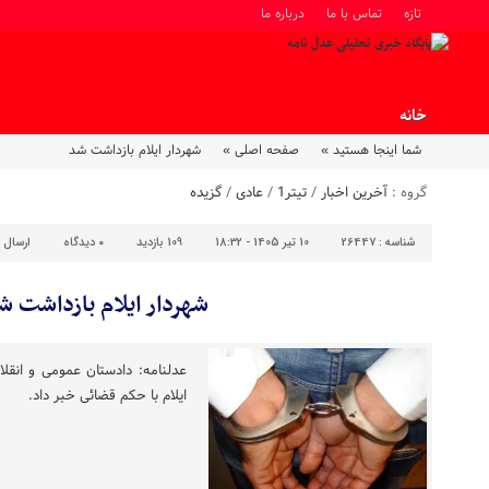
تازه
تماس با ما
درباره ما
خانه
شما اینجا هستید »
صفحه اصلی »
شهردار ایلام بازداشت شد
گروه :
آخرین اخبار
/
تیتر1
/
عادی
/
گزیده
شناسه :
26447
10 تیر 1405 - 18:32
109 بازدید
۰
دیدگاه
ارسال 
شهردار ایلام بازداشت ش
عدلنامه: دادستان عمومی و انقلا
ایلام با حکم قضائی خبر داد.