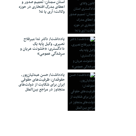
قی بین وزارت
استان سمنان: تعمیم صدور و
اعطای مدرک افتخاری در حوزه
وکالت؛ آری یا نه!
ای دادگستری
ی جوان، علاوه
 سرمایه انسانی
‌شود
یادداشت/ دکتر ندا میرفلاح
۲ ساعته قضایی برخط برای
نصیری، وکیل پایه یک
دادگستری: «خشونت عریان و
سرِشدگی عمومی»
د؟
ناد رسمی اعلام
یادداشت/ حسن عبدلیان‌پور،
حقوقدان: ظرفیت‌های حقوقی
 در پرونده‌های
ایران برای شکایت از دولت‌های
متجاوز در مراجع بین‌الملل
اره حکم دو
ن ایجاد