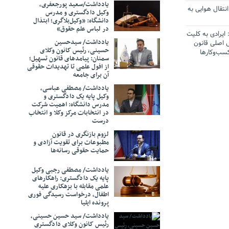
یادداشت/سعید‌ پورجعفری،
انتقال هوایی به
وکیل دادگستری و مدرس
دانشگاه: «وکیل‌بلاگری؛ ابتذال
در لباس علم حقوق»
ایرادی به کلیت
یادداشت/ سیدحسین
 اصلی قانون
حسینی، رئیس کانون وکلای
سب‌وکارها
سمنان: پیامدهای قانون تسهیل؛
از افول علمی تا تهدیدات حقوقی
آن برای جامعه
یین تکلیف
یرمجاز کاربری
یادداشت/ مصطفی عباسی،
وکیل پایه یک دادگستری و
مدرس دانشگاه: اهمیت شرکت
صیت پذیرفته
در انتخابات مرکز وکلا ‌و انتخاب
ب قضا
درست
لزوم بازنگری در قانون
از خبرنگاران
مطبوعات برای تقویت آزادی و
حمایت حقوقی رسانه‌ها
: قانون
یادداشت/ مصطفی رجبی وکیل
دفاتر تحمیل
پایه یک دادگستری: راهکارهای
، اساس نظام
علمی مقابله با بزهکاری علیه
اطفال، درخواست رسیدگی فوری
پرونده ایلیا
عملکرد قضات»
یادداشت/ سید حسین حسینی،
رئیس کانون وکلای دادگستری