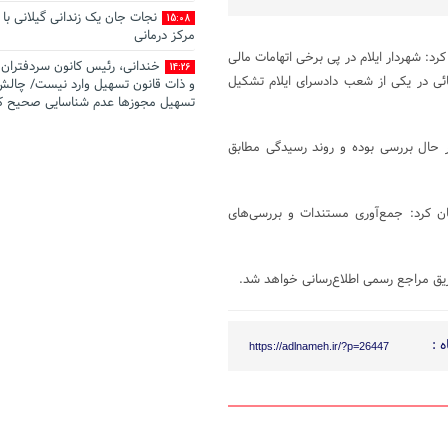
نجات جان یک زندانی گیلانی با 
15:08
مرکز درمانی
 به رسانه‌ها اظهار کرد: شهردار ایلام در پی برخی اتهامات مالی
خندانی، رئیس کانون سردفتران: 
14:26
ئی در یکی از شعب دادسرای ایلام تشکیل
و ذات قانون تسهیل وارد نیست/ چالش
تسهیل مجوزها عدم شناسایی صحیح ک
است
 حال بررسی بوده و روند رسیدگی مطابق
صدور رأی وحدت رویه جدید: تع
13:49
مرجع صالح به رسیدگی به جرم تغییر غ
اراضی با‌غی
ان کرد: جمع‌آوری مستندات و بررسی‌های
اطﻼعیه آزمون تست سنجش شخ
12:44
شدگان جذب عمومی و اختصاصی منص
قدردانی مرکز وکلای قوه قضاییه 
12:32
ریق مراجع رسمی اطلاع‌رسانی خواهد شد.
ایرنا
رئیس کانون سردفتران استان یزد
14:22
تسهیل، ناترازی اقتصادی شدیدی را به 
 :
https://adlnameh.ir/?p=26447
کرده است/ تضعیف جایگاه اسناد رسمی
ثبتی کشور را نابود خواهد کرد
اجرای آزمایشی «سامانه جامع 
14:12
رونمایی شد