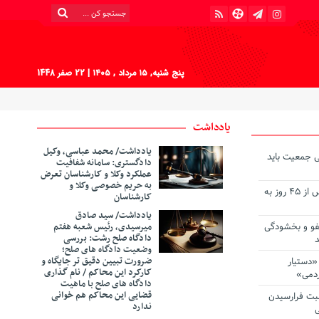
پنج شنبه, ۱۵ مرداد , ۱۴۰۵
| 22 صفر 1448
یادداشت
یادداشت/ محمد عباسی، وکیل
ی جمعیت باید
دادگستری: سامانه شفافیت
عملکرد وکلا و کارشناسان تعرض
به حریم خصوصی وکلا و
گروگان ربوده‌ شده در کهنوج پس از ۴۵ روز به
کارشناسان
‎یادداشت/ سید صادق
فو و بخشودگی
میرسیدی، رئیس شعبه هفتم
دادگاه صلح رشت: بررسی
د
وضعیت دادگاه های صلح؛
ضرورت تبیین دقیق تر جایگاه و
«دستیار
کارکرد این محاکم / نام گذاری
ردمی»
دادگاه های صلح با ماهیت
قضایی این محاکم هم خوانی
سبت فرارسیدن
ندارد
ی