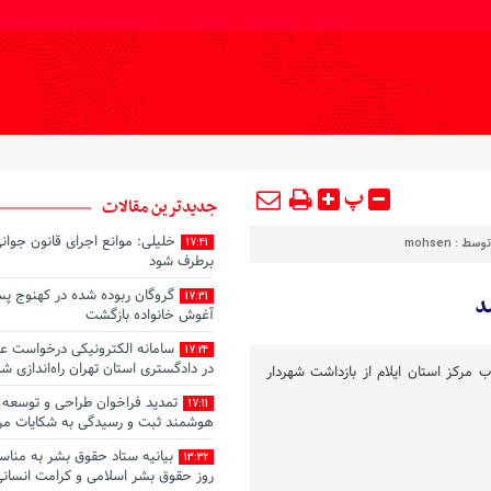
پ
جدیدترین مقالات
خلیلی: موانع اجرای قانون جوان
توسط :
mohsen
17:41
برطرف شود
د
17:31
آغوش خانواده بازگشت
سامانه الکترونیکی درخواست ع
17:24
در دادگستری استان تهران راه‌اندازی ش
ب مرکز استان ایلام از بازداشت شهردار
تمدید فراخوان طراحی و توسعه 
17:11
هوشمند ثبت و رسیدگی به شکایات م
بیانیه ستاد حقوق بشر به منا
13:32
روز حقوق بشر اسلامی و کرامت انسان