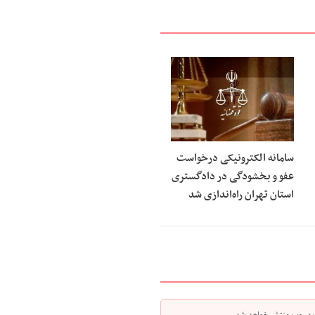
امضای تفاهم نامه همکاری حقو
14:04
خارجه و مرکز وکلای قوه قضاییه
فرهاد اصلانی، رئیس کانون وکل
10:44
کردستان: نبود حمایت‌های مؤثر از وکلا
بر تهدید استقلال حرفه‌ای، به هدررفت
و اجتماعی نظام حقوقی کشور منجر می
راه‌اندازی سامانه ۴
10:30
زائران اربعین در عراق
ترساندنِ دیگران چه مجازاتی دار
10:25
زمان ثبت‌نام آزمون دفتریاری اس
17:24
سامانه الکترونیکی درخواست
شد
عفو و بخشودگی در دادگستری
منتظری: حضور نماینده دادستان
16:50
استان تهران راه‌اندازی شد
حقوق عامه و بیت‌المال الزامی است
توضیحات دیوان عدالت اداری درب
11:26
مدیر وزارت بهداشت
نسق زراعی چه حقوقی برای زارعا
11:18
می‌کند؟