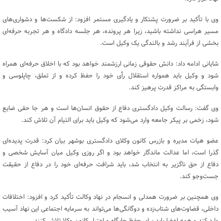
وی با تأکید بر ضرورت پشتکار و یادگیری مستمر افزود: از شکست‌ها و دشواری‌های
مسیر هراسی نداشته باشید، زیرا هر پرونده، هر جلسه دادگاه و هر تجربه حرفه‌ای
بخشی از فرآیند رشد و بالندگی یک وکیل است.
شایانی ادامه داد: دانش حقوقی زمانی ارزشمند خواهد بود که با اخلاق حرفه‌ای همراه
شود و وکیل باید همواره استقلال رأی خود را حفظ کرده و از تملق، چاپلوسی و
وابستگی به مراکز قدرت پرهیز کند.
وی گفت: رسالت وکیل دادگستری دفاع از حقوق انسان‌ها است و هر جا حقی ضایع
شود، زخمی بر پیکر جامعه وارد می‌شود که وکیل باید برای التیام آن تلاش کند.
عضو هیات مدیره و بازرس کانون وکلای دادگستری بوشهر بیان کرد: قدرت پدیده‌ای
گذرا است، اما عدالت ماندگار خواهد بود و اگر روزی وکیل میان آسایش شخصی و
دفاع از حق ناگزیر به انتخاب شد، باید شرافت حرفه‌ای خود را در دفاع از حقیقت
جست‌وجو کند.
وی همچنین بر ضرورت همدلی و انسجام در نهاد وکالت تأکید کرد و افزود: اختلافات
داخلی، قضاوت‌های شتاب‌زده و دوگانگی‌ها می‌تواند به سرمایه اجتماعی این نهاد آسیب
وارد کند و همه اعضا باید برای حفظ جایگاه و اعتبار کانون وکلا تلاش کنند.