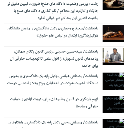
اجرای آزمایشی «سامانه جامع عملکرد قضات» رونمایی شد
رشت: بررسی وضعیت دادگاه های صلح؛ ضرورت تبیین دقیق تر
14:12
جایگاه و کارکرد این محاکم / نام گذاری دادگاه های صلح با
امضای تفاهم نامه همکاری حقوقی بین وزارت خارجه و مرکز وکلای
14:04
ماهیت قضایی این محاکم هم خوانی ندارد
قوه قضاییه
فرهاد اصلانی، رئیس کانون وکلای دادگستری کردستان: نبود
یادداشت/سعید‌ پورجعفری، وکیل دادگستری و مدرس دانشگاه:
10:44
حمایت‌های مؤثر از وکلای جوان، علاوه بر تهدید استقلال حرفه‌ای، به
«وکیل‌بلاگری؛ ابتذال در لباس علم حقوق»
هدررفت سرمایه انسانی و اجتماعی نظام حقوقی کشور منجر می‌شود
راه‌اندازی سامانه ۲۴ ساعته قضایی برخط برای زائران اربعین در عراق
10:30
یادداشت/ سیدحسین حسینی، رئیس کانون وکلای سمنان:
ترساندنِ دیگران چه مجازاتی دارد؟
پیامدهای قانون تسهیل؛ از افول علمی تا تهدیدات حقوقی آن
10:25
برای جامعه
زمان ثبت‌نام آزمون دفتریاری اسناد رسمی اعلام شد
17:24
یادداشت/ مصطفی عباسی، وکیل پایه یک دادگستری و مدرس
منتظری: حضور نماینده دادستان در پرونده‌های حقوق عامه و
16:50
بیت‌المال الزامی است
دانشگاه: اهمیت شرکت در انتخابات مرکز وکلا ‌و انتخاب درست
توضیحات دیوان عدالت اداری درباره حکم دو مدیر وزارت بهداشت
11:26
لزوم بازنگری در قانون مطبوعات برای تقویت آزادی و حمایت
نسق زراعی چه حقوقی برای زارعان ایجاد می‌کند؟
11:18
حقوقی رسانه‌ها
یادداشت/ مصطفی رجبی وکیل پایه یک دادگستری: راهکارهای