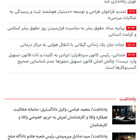
تهران راه‌اندازی شد
تمدید فراخوان طراحی و توسعه «دستیار هوشمند ثبت و رسیدگی به
17:11
شکایات مردمی»
بیانیه ستاد حقوق بشر به مناسبت فرارسیدن روز حقوق بشر اسلامی
13:32
و کرامت انسانی
نجات جان یک زندانی گیلانی با انتقال هوایی به مرکز درمانی
15:08
خندانی، رئیس کانون سردفتران: ایرادی به کلیت و ذات قانون تسهیل
14:26
وارد نیست/ چالش اصلی قانون تسهیل مجوزها عدم شناسایی صحیح
کسب‌وکارها است
صدور رأی وحدت رویه جدید: تعیین تکلیف مرجع صالح به رسیدگی
13:49
به جرم تغییر غیرمجاز کاربری اراضی با‌غی
اطﻼعیه آزمون تست سنجش شخصیت پذیرفته شدگان جذب عمومی
12:44
یادداشت
و اختصاصی منصب قضا
یادداشت/ محمد عباسی، وکیل دادگستری: سامانه شفافیت
قدردانی مرکز وکلای قوه قضاییه از خبرنگاران ایرنا
12:32
عملکرد وکلا و کارشناسان تعرض به حریم خصوصی وکلا و
رئیس کانون سردفتران استان یزد: قانون تسهیل، ناترازی اقتصادی
14:22
کارشناسان
شدیدی را به دفاتر تحمیل کرده است/ تضعیف جایگاه اسناد رسمی، اساس
نظام ثبتی کشور را نابود خواهد کرد
‎یادداشت/ سید صادق میرسیدی، رئیس شعبه هفتم دادگاه صلح