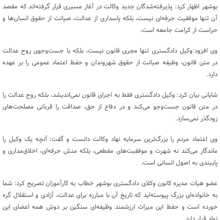
بوشهر اظهار کرد: پذیرفته‌شدگان جدید وکالت در آغاز مسیری قرار گرفته‌اند که مقصد
آن تنها موفقیت حرفه‌ای نیست، بلکه پاسداری از عدالت، صیانت از حقوق انسان‌ها و
حراست از کرامت جامعه است.
وی افزود:وکیل دادگستری تنها مجری قانون نیست، بلکه با جست‌وجوی روح عدالت
در متن قانون، وظیفه صیانت از حقوق شهروندان و حفظ اعتماد عمومی را بر عهده
دارد.
شایانی بیان کرد: وکیل دادگستری فقط به اجرای قانون نمی‌اندیشد، بلکه روح عدالت را
در متن قانون جست‌وجو می‌کند و در دفاع از حق، صداقت را قربانی مصلحت‌های
زودگذر نمی‌سازد.
وی اعتماد مردم را بزرگ‌ترین سرمایه نهاد وکالت دانست و گفت: آنچه یک وکیل را
ماندگار می‌کند نه شهرت و موفقیت‌های مقطعی، بلکه منش حرفه‌ای، اخلاق‌مداری و
پایبندی به اصول انسانی است.
عضو هیات مدیره کانون وکلای دادگستری بوشهر خطاب به کارآموزان تصریح کرد: شما
به خانواده‌ای بزرگ پیوسته‌اید که تاریخ آن با مبارزه برای عدالت، آزادی و استقلال گره
خورده است و حفظ این میراث ارزشمند وظیفه‌ای سنگین بر دوش همه اعضای این
نهاد قرار دارد.