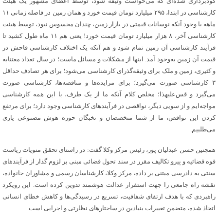
گودبرداری شده‌ای که می‌خواست وثیقه شود، توسط اعضای مشهور یک هیئت
کارشناسی در ابتدا، ۲۹۵ میلیارد تومان قیمت خورد و همان زمین در فاصله زمانی ۱۱
ماهه با وجود آنکه نوسانات قیمتی در بازار زمین، چندان محسوس نبود، توسط هیئت
کارشناسی آخر، ۸ هزار میلیارد تومان قیمت خورد! یعنی هم ۱۱ ماه طول کشید تا
فرآیند کارشناسی آن زمین تمام شود و هم آنکه یک اختلاف کارشناسی فاحش در
قیمت آن زمین به‌وجود آمد. اینها از مشکلات و مسائل ماست؛ در سال تعداد معتنابه
و کثیری، زمین و ملک برای وثیقه‌گذرای کارشناسی می‌شود؛ برای هر تصادف حداقل
۳ کارشناسی صورت می‌گیرد؛ برای مزایده‌ها و مناقصه‌ها، کارشناسی صورت
می‌گیرد و قس‌علیهذا؛ مخلص کلام آنکه ما از یک طرف، با این همه کارشناسی
مواجه‌ایم و از سویی دیگر، نواقصی در فرآیندهای کارشناسی وجود دارد؛ برای مرتفع
کردن این نواقص، ما از شما متخصصان و نخبگان حوزه هوش مصنوعی یاری
می‌طلبیم.
همچنین حسن عبدلیان پور، رئیس مرکز وکلا گفت: در راستای تحقق منویات ریاست
قوه قضائیه و پیرو تکالیف مقرر در سند تحول قضائی مبنی بر لزوم گذار از فرآیندهای
سنتی به دادرسی مبتنی بر داده، مرکز وکلا، کارشناسان رسمی و مشاوران خانواده،
نقشه راه جامعی را جهت استقرار عدالت هوشمند تدوین کرده است. این رویکرد
راهبردی که با هدف ارتقای شفافیت، تسریع در رسیدگی‌ها و کاهش خطای انسانی
اتخاذ شده، متضمن تغییرات بنیادین در ساختارهای نظارتی و اجرایی است.