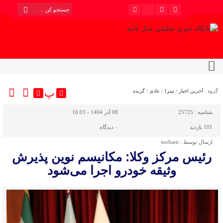
پ
گروه :
آخرین اخبار
/
تیتر1
/
عادی
/
گزیده
شناسه :
25725
08 آذر 1404 - 16:03
101 بازدید
۰
دیدگاه
ارسال توسط :
mohsen
رئیس مرکز وکلا: مکانیسم نوین پذیرش
وثیقه خودرو اجرا می‌شود