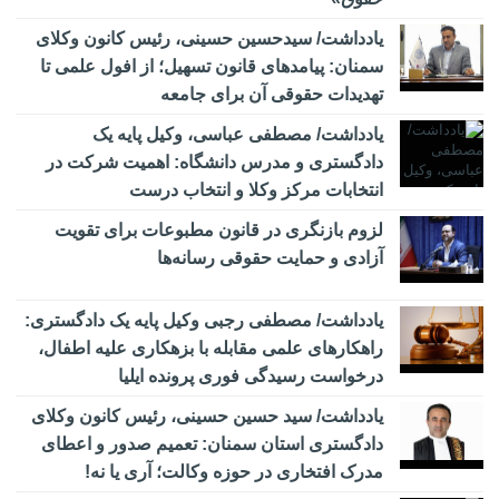
اساس نظام ثبتی کشور را نابود خواهد کرد
یادداشت/ سیدحسین حسینی، رئیس کانون وکلای
اجرای آزمایشی «سامانه جامع عملکرد قضات» رونمایی شد
14:12
سمنان: پیامدهای قانون تسهیل؛ از افول علمی تا
امضای تفاهم نامه همکاری حقوقی بین وزارت خارجه و مرکز
تهدیدات حقوقی آن برای جامعه
14:04
وکلای قوه قضاییه
یادداشت/ مصطفی عباسی، وکیل پایه یک
فرهاد اصلانی، رئیس کانون وکلای دادگستری کردستان: نبود
10:44
دادگستری و مدرس دانشگاه: اهمیت شرکت در
حمایت‌های مؤثر از وکلای جوان، علاوه بر تهدید استقلال حرفه‌ای، به
انتخابات مرکز وکلا ‌و انتخاب درست
هدررفت سرمایه انسانی و اجتماعی نظام حقوقی کشور منجر می‌شود
لزوم بازنگری در قانون مطبوعات برای تقویت
راه‌اندازی سامانه ۲۴ ساعته قضایی برخط برای زائران اربعین در
10:30
عراق
آزادی و حمایت حقوقی رسانه‌ها
ترساندنِ دیگران چه مجازاتی دارد؟
10:25
یادداشت/ مصطفی رجبی وکیل پایه یک دادگستری:
راهکارهای علمی مقابله با بزهکاری علیه اطفال،
درخواست رسیدگی فوری پرونده ایلیا
یادداشت/ سید حسین حسینی، رئیس کانون وکلای
دادگستری استان سمنان: تعمیم صدور و اعطای
مدرک افتخاری در حوزه وکالت؛ آری یا نه!