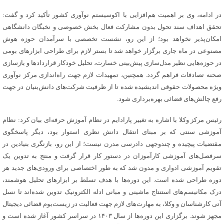
در ادامه، وی بر اهمیت هم‌افزایی با اکوسیستم نوآوری کشور تأکید کرد و گفت:
تحقق اهداف سند تحول بدون مشارکت فعال بخش خصوصی و نخبگان دانشگاهی
امکان‌پذیر نخواهد بود؛ از این رو، نشست تخصصی با سرآمدان حوزه هوش
مصنوعی در ماه جاری برگزار خواهد شد تا بستر لازم برای طراحی ابزارهای بومی
در حوزه‌هایی نظیر مدل‌سازی پیش‌بینی خسارت، تحلیل خودکار قراردادها و بازسازی
صحنه تصادفات فراهم گردد. همچنین، تمهیدات لازم جهت راه‌اندازی مرکز نوآوری
ویژه محصولات حقوقی اندیشیده شده تا از ظرفیت شرکت‌های دانش‌بنیان در جهت
رفع چالش‌های قضائی بهره‌برداری شود.
رئیس مرکز وکلا با اشاره به تغییر پارادایم در نظام آموزش حرفه‌ای بیان کرد: نظام
آموزشی سنتی که بر مبنای انتقال دانش نظری استوار بود، دیگر پاسخگوی
مقتضیات پیچیده و چندوجهی دادرسی مدرن نیست؛ از این رو، بازنگری بنیادین در
سرفصل‌های آموزشی کارآموزان در دستور کار قرار گرفت و منتج به تدوین یک
تقویم آموزشی ادواری و مدون شد که به طور اختصاصی برای ورودی‌های جدید هر
دوره طراحی شده است. این دوره‌ها با هدف تسلط بر ابزارهای تحلیل هوشمند،
درک مکانیسم‌های استنتاج ماشینی و مبانی ادله الکترونیک تدوین شده‌اند تا نسل
آتی کارشناسان و وکلا، به مهارت‌های لازم جهت فعالیت در زیست‌بوم قضائی دیجیتال
مجهز شوند. برگزاری این دوره‌ها از سال ۱۴۰۳ در سراسر کشور آغاز شده است و