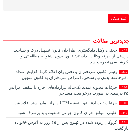
جدیدترین مقالات
حجتی، وکیل دادگستری: طراحان قانون تسهیل درک و شناخت
12:13
درستی از حرفه وکالت نداشتند/ قانون بدون پشتوانه مطالعاتی و
کارشناسی تصویب شد
رئیس کانون سردفتران و دفتریاران اعلام کرد؛ افزایش تعداد
10:15
دفترخانه‌ها بدون نیازسنجی؛ اعتراض سردفتران به قانون تسهیل
جزئیات مصوبه تمدید یک‌ساله قرارداد‌های اجاره با سقف افزایش
10:07
۲۵ درصدی در صورت درخواست مستأجر
جزئیات ثبت ادعا، تهیه نقشه UTM و ارائه مادر سند اعلام شد
10:01
خلیلی: موانع اجرای قانون جوانی جمعیت باید برطرف شود
17:41
گروگان ربوده‌ شده در کهنوج پس از ۴۵ روز به آغوش خانواده
17:31
بازگشت