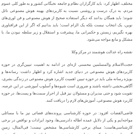
مختلف، اظهار کرد: باید کارگزاران نظام و جامعه نخبگانی کشور و به طور کلی عموم
مردم، به درک درست و روشنی نسبت به کاربردهای بهینه هوش مصنوعی نائل
شوند؛ باید همگان بدانند که دیگر استفاده صحیح از هوش مصنوعی و فن اوری‌های
نوین، یک انتخاب نیست بلکه یک الزام است؛ باید بدانیم که اگر از این فرافناوری
بهره نگیریم، زیستن و حکمرانی ما، پیشرفت و استقلال و زیر سلطه نبودن ما، با
مشکل و مانع مواجه می‌شود.
نقشه راه عدالت هوشمند در مرکز وکلا
حجت‌الاسلام والمسلمین محسنی اژه‌ای در ادامه به اهمیت تبیین‌گری در حوزه
کاربردهای هوش مصنوعی در دنیای جدید اشاره کرد و اظهار داشت: رسانه‌ها و
بویژه رسانه ملی باید در حوزه تبیین اهمیت کاربرد هوش مصنوعی در زندگی بشری،
آگاهی‌بخشی داشته باشند و ضروری است شیوه‌ها و اُسلوب آموزشی در این عرصه،
تقویت شود و حتی مدیران و مسئولان نیز قبل از احراز سمت‌ها و پست‌ها، در حوزه
کاربرد هوش مصنوعی، آموزش‌های لازم را دریافت کنند.
قاضی‌القضات افزود: در حوزه کارشناسی پرونده‌های قضائی نیز ما با مسائلی
مواجه‌ایم و یکی از دلایلِ عمده اطاله دادرسی‌ها، وجود ایرادات و نواقص در برخی
کارشناسی‌هاست؛ مبنای برخی کارشناسی‌ها مشخص نیست؛ فی‌المثال، زمینِ