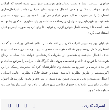
فناوری اینترنت اشیا و نصب ردیاب‌های هوشمند پیش‌بینی شده است که امکان
پایش موقعیت مکانی و حتی اعمال محدودیت‌های حرکتی (مانند غیرفعال‌سازی
استارت) را در صورت تخلف متهم فراهم می‌آورد. علاوه بر این، جهت تضمین
شفافیت و تغییرناپذیری سوابق، زیرساخت سامانه بر پایه فناوری بلاکچین بنا نهاده
شده است تا تاریخچه کامل خودرو از زمان توقیف تا رفع اثر، به صورت ایمن و قابل
استناد ثبت گردد.
عبدلیان پور به تبیین اثرات کلان این اقدامات بر نظام قضائی پرداخت و گفت:
استقرار کامل زیست‌بوم عدالت هوشمند، منجر به ایجاد وحدت رویه محاسباتی و
حذف اعمال سلیقه‌های شخصی در نظریات کارشناسی خواهد شد. سامانه ارجاع
هوشمند با توزیع عادلانه و تخصصی پرونده‌ها، گلوگاه‌های اجرایی را مرتفع ساخته و
فرآیند دادرسی را تسریع می‌بخشد. وی خاطرنشان کرد که مدیریت ریسک در این
اکوسیستم از طریق نظارت لایه‌بندی شده و حفظ جایگاه نظارتی عامل انسانی
اعمال می‌شود و بدین ترتیب، ضمن بهره‌مندی از سرعت و دقت الگوریتم‌ها، اصول
بنیادین دادرسی عادلانه و حقوق دفاعی شهروندان با بالاترین استانداردها صیانت
خواهد شد./ مهر
اشتراک گذاری :