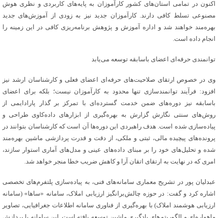
اکنون در تمامی استان‌های کشور کارآموزان به پایه‌های کاربردی و نظری هوش
مصنوعی تسلط کافی دارند. کارآموزان جدید نیز به زودی از آموزش‌های جدید
بهره‌مند خواهند شد و اداره آموزش و پژوهش برنامه‌ریزی کافی در این زمینه را
انجام داده است.
توانمندی حرفه‌ای اعضای باسابقه توسعه می‌یابد
وی در خصوص ارتقای صلاحیت‌های حرفه‌ای اعضای فعلی و کارشناسان ارشد نیز
افزود: فرآیند توانمندسازی تنها محدود به کارآموزان نیست؛ بلکه برای اعضای
باسابقه نیز دوره‌های ضمن خدمت گسترده‌ای با تمرکز بر گذار پارادایمی از
روش‌های سنتی نگارش گزارش به بهره‌گیری از ابزارهای داده‌کاوی طراحی و
پیاده‌سازی شده است. هدف راهبردی این دوره‌ها آن است که کارشناسان بتوانند در
پرونده‌های پیچیده مالی، ثبتی و ملکی، از دقت و قدرت پردازشی ماشین بهره‌مند
شده و تحلیل‌های خود را بر مبنای داده‌های عینی و مدل‌های آماری استوار سازند،
امری که در نهایت به ارتقای اتقان آرا و کاهش ضریب خطا منجر خواهد شد.
عبدلیان پور در تشریح معماری سامانه‌های فنی، به پیاده‌سازی پلتفرم‌های تخصصی
اشاره کرد و گفت: در حوزه چالش‌برانگیز ارزیابی املاک، سامانه «ساها» (سامانه
ارزیابی هوشمند املاک) با بهره‌گیری از فناوری سامانه اطلاعات جغرافیایی، تصاویر
ماهواره‌ای و الگوریتم‌های یادگیری ماشین توسعه یافته است. این سامانه با پردازش