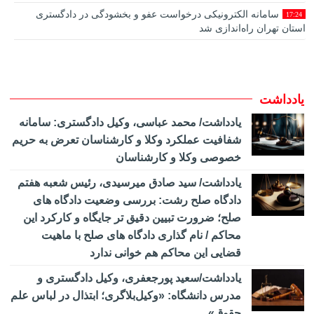
سامانه الکترونیکی درخواست عفو و بخشودگی در دادگستری
17:24
استان تهران راه‌اندازی شد
تمدید فراخوان طراحی و توسعه «دستیار هوشمند ثبت و رسیدگی
17:11
به شکایات مردمی»
بیانیه ستاد حقوق بشر به مناسبت فرارسیدن روز حقوق بشر
13:32
یادداشت
اسلامی و کرامت انسانی
یادداشت/ محمد عباسی، وکیل دادگستری: سامانه
نجات جان یک زندانی گیلانی با انتقال هوایی به مرکز درمانی
15:08
شفافیت عملکرد وکلا و کارشناسان تعرض به حریم
خندانی، رئیس کانون سردفتران: ایرادی به کلیت و ذات قانون
14:26
خصوصی وکلا و کارشناسان
تسهیل وارد نیست/ چالش اصلی قانون تسهیل مجوزها عدم شناسایی
صحیح کسب‌وکارها است
‎یادداشت/ سید صادق میرسیدی، رئیس شعبه هفتم
دادگاه صلح رشت: بررسی وضعیت دادگاه های
صدور رأی وحدت رویه جدید: تعیین تکلیف مرجع صالح به رسیدگی
13:49
به جرم تغییر غیرمجاز کاربری اراضی با‌غی
صلح؛ ضرورت تبیین دقیق تر جایگاه و کارکرد این
محاکم / نام گذاری دادگاه های صلح با ماهیت
اطﻼعیه آزمون تست سنجش شخصیت پذیرفته شدگان جذب
12:44
عمومی و اختصاصی منصب قضا
قضایی این محاکم هم خوانی ندارد
قدردانی مرکز وکلای قوه قضاییه از خبرنگاران ایرنا
12:32
یادداشت/سعید‌ پورجعفری، وکیل دادگستری و
مدرس دانشگاه: «وکیل‌بلاگری؛ ابتذال در لباس علم
رئیس کانون سردفتران استان یزد: قانون تسهیل، ناترازی اقتصادی
14:22
شدیدی را به دفاتر تحمیل کرده است/ تضعیف جایگاه اسناد رسمی،
حقوق»