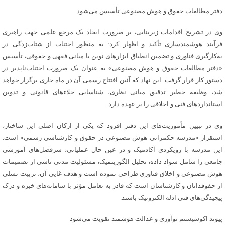
دفتر مطالعات حقوق و هوش مصنوعی تأسیس می‌شود
وی در تشریح اقدامات زیربنایی، بر ضرورت ایجاد یک مرجع علمی جهت راهبری
فرآیند هوشمندسازی تأکید و اظهار کرد: به منظور اجتناب از شتاب‌زدگی در
به‌کارگیری فناوری و تضمین انطباق ابزارهای نوین با مبانی فقهی و حقوقی، تأسیس
«دفتر مطالعات حقوق و هوش مصنوعی» به عنوان یک ضرورت اجتناب‌ناپذیر در
دستور کار قرار گرفت. این نهاد که آئین افتتاح رسمی آن در ماه جاری برگزار خواهد
شد، وظیفه خطیر تدقیق مبانی نظری، شناسایی خلاء‌های قانونی و تدوین
استانداردهای فنی و اخلاقی را بر عهده دارد.
وی در تبیین مأموریت‌های این دفتر افزود که یکی از ارکان اصلی این ساختار،
استقرار «مدرسه حکمرانی هوش مصنوعی در حقوق و کارشناسی رسمی» است.
این مدرسه با رویکردی آکادمیک و در عین حال عملیاتی، سرفصل‌های آموزشی
جامعی را شامل سواد داده، تحلیل الگوریتمیک، مسئولیت مدنی ناشی از تصمیمات
هوش مصنوعی و اخلاق فناوری طراحی نموده است و هدف غایی آن، تربیت نسلی
از حقوقدانان و کارشناسان است که قادر به تعامل مؤثر با سامانه‌های خبره و درک
پیچیدگی‌های فنی ادله الکترونیک باشند.
پیوند اکوسیستم نوآوری و عدالت هوشمند تقویت می‌شود