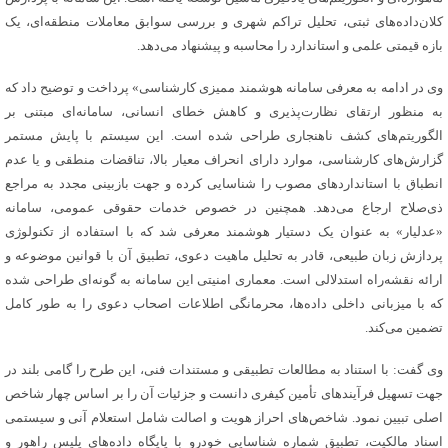
کلان‌داده‌های ثبتی، تحلیل تراکم شهری و بررسی سوابق معاملات منطقه‌ای، یک
بازه قیمتی علمی و استاندارد را محاسبه و پیشنهاد می‌دهد.
وی در ادامه به معرفی سامانه هوشمند ممیزی کارشناسی» پرداخت و توضیح داد که
به منظور ارتقای نظارت‌پذیری و کاهش خطای انسانی، سامانه‌ای مبتنی بر
الگوریتم‌های کشف ناهنجاری طراحی شده است. این سیستم با پایش مستمر
گزارش‌های کارشناسی، موارد دارای انحراف معیار بالا، تناقضات منطقی و یا عدم
انطباق با استانداردهای مصوب را شناسایی کرده و جهت بازبینی مجدد به مراجع
ذی‌صلاح ارجاع می‌دهد. همچنین در خصوص خدمات حقوقی عمومی، سامانه
«عدلیار» به عنوان یک دستیار هوشمند معرفی شد که با استفاده از تکنولوژی
پردازش زبان طبیعی، قادر به تحلیل ماهیت دعوی، تطبیق آن با قوانین موضوعه و
ارائه نقشه‌راه استدلالی است. معماری امنیتی این سامانه به گونه‌ای طراحی شده
که با میزبانی داخلی داده‌ها، محرمانگی اطلاعات اصحاب دعوی را به طور کامل
تضمین می‌کند.
وی گفت: با استناد به مطالعات تطبیقی و مستندات فنی، این طرح را گامی بلند در
جهت تسهیل فرآیندهای تأمین کیفری دانست و جزئیات آن را بر اساس چهار شاخص
اصلی تبیین نمود. شاخص‌های احراز هویت و اصالت شامل استعلام آنی و سیستمی
اسناد مالکیت، تطبیق شماره شناسایی خودرو با پایگاه داده‌های پلیس راهور و