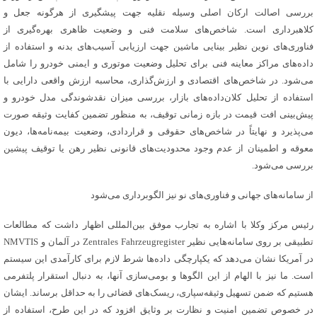
بررسی اصالت ارکان اصلی وسیله نقلیه جهت پیشگیری از هرگونه جعل و
کلاهبرداری است. شاخص‌های سلامت فنی و وضعیت ظاهری بهره‌گیری از
فناوری‌های نوین نظیر بینایی ماشین جهت ارزیابی آسیب‌های بدنه و استفاده از
داده‌های مراکز معاینه فنی برای تحلیل وضعیت موتوری و ایمنی خودرو را شامل
می‌شود. در شاخص‌های اقتصادی و ارزش‌گذاری، محاسبه ارزش واقعی دارایی با
استفاده از تحلیل کلان‌داده‌های بازار، بررسی میزان نقدشوندگی مدل خودرو و
پیش‌بینی افت قیمت در بازه زمانی توقیف، به منظور تضمین کفایت وثیقه صورت
می‌پذیرد و نهایتاً در شاخص‌های حقوقی و قراردادی، وضعیت بیمه‌نامه‌ها، دیون
معوقه و اطمینان از عدم وجود محدودیت‌های قانونی نظیر رهن یا توقیف پیشین
بررسی می‌شود.
از سامانه‌های جهانی و فناوری‌های نو نیز الگوبرداری می‌شود
رئیس مرکز وکلا با اشاره به تجارب موفق بین‌المللی اظهار داشت که مطالعات
تطبیقی بر روی سامانه‌هایی نظیر Zentrales Fahrzeugregister در آلمان و NMVTIS
در آمریکا نشان می‌دهد که یکپارچگی داده‌ها شرط لازم برای کارآمدی این سیستم
است. ما نیز با الهام از این الگوها و بومی‌سازی آنها، به دنبال استقرار پلتفرمی
هستیم که ضمن تسهیل وثیقه‌سپاری، ریسک‌های قضائی را به حداقل برساند. ایشان
در خصوص تضمین امنیت و نظارت بر وثایق افزود که در این طرح، استفاده از