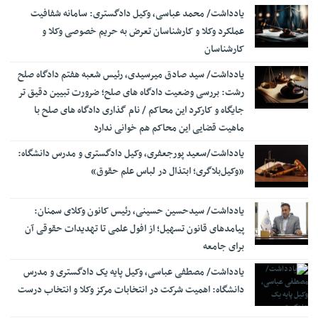
یادداشت/ محمد عباسی، وکیل دادگستری: سامانه شفافیت
قدردانی مرکز وکلای قوه قضاییه از خبرنگاران ایرنا
12:32
عملکرد وکلا و کارشناسان تعرض به حریم خصوصی وکلا و
رئیس کانون سردفتران استان یزد: قانون تسهیل، ناترازی اقتصادی
14:22
کارشناسان
شدیدی را به دفاتر تحمیل کرده است/ تضعیف جایگاه اسناد رسمی، اساس
نظام ثبتی کشور را نابود خواهد کرد
‎یادداشت/ سید صادق میرسیدی، رئیس شعبه هفتم دادگاه صلح
اجرای آزمایشی «سامانه جامع عملکرد قضات» رونمایی شد
رشت: بررسی وضعیت دادگاه های صلح؛ ضرورت تبیین دقیق تر
14:12
جایگاه و کارکرد این محاکم / نام گذاری دادگاه های صلح با
امضای تفاهم نامه همکاری حقوقی بین وزارت خارجه و مرکز وکلای
14:04
ماهیت قضایی این محاکم هم خوانی ندارد
قوه قضاییه
فرهاد اصلانی، رئیس کانون وکلای دادگستری کردستان: نبود
یادداشت/سعید‌ پورجعفری، وکیل دادگستری و مدرس دانشگاه:
10:44
حمایت‌های مؤثر از وکلای جوان، علاوه بر تهدید استقلال حرفه‌ای، به
«وکیل‌بلاگری؛ ابتذال در لباس علم حقوق»
هدررفت سرمایه انسانی و اجتماعی نظام حقوقی کشور منجر می‌شود
راه‌اندازی سامانه ۲۴ ساعته قضایی برخط برای زائران اربعین در عراق
10:30
یادداشت/ سیدحسین حسینی، رئیس کانون وکلای سمنان:
ترساندنِ دیگران چه مجازاتی دارد؟
پیامدهای قانون تسهیل؛ از افول علمی تا تهدیدات حقوقی آن
10:25
برای جامعه
زمان ثبت‌نام آزمون دفتریاری اسناد رسمی اعلام شد
17:24
یادداشت/ مصطفی عباسی، وکیل پایه یک دادگستری و مدرس
منتظری: حضور نماینده دادستان در پرونده‌های حقوق عامه و
16:50
بیت‌المال الزامی است
دانشگاه: اهمیت شرکت در انتخابات مرکز وکلا ‌و انتخاب درست
توضیحات دیوان عدالت اداری درباره حکم دو مدیر وزارت بهداشت
11:26