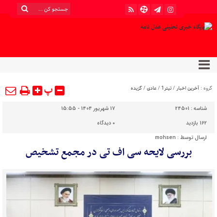
پ
گروه :
آخرین اخبار
/
تیتر1
/
عادی
/
گزیده
شناسه :
24501
17 شهریور 1404 - 15:55
162 بازدید
۰
دیدگاه
ارسال توسط :
mohsen
بررسی لایحه سی اف تی در مجمع تشخیص