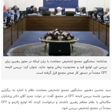
عدلنامه: سخنگوی مجمع تشخیص مصلحت با بیان اینکه در مجوز رهبری برای
بررسی این لوایح قید و محدودیت زمانی وجود ندارد، عنوان کرد: بررسی لایحه
CFT مجدداً در دستور کار صحن مجمع قرار گرفته است.
سید محسن دهنوی سخنگوی مجمع تشخیص مصلحت نظام با اشاره به برگزاری
سومین جلسه بررسی لایحه CFT در مجمع، گفت: در دولت جدید آقای دکتر پزشکیان
مکاتبه‌ای با مقام معظم رهبری داشتند و درخواست کردند که لوایح پالرمو و CFT
مجدداً در مجمع تشخیص بررسی شود.