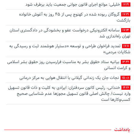
خلیلی: موانع اجرای قانون جوانی جمعیت باید برطرف شود
17:41
گروگان ربوده‌ شده در کهنوج پس از ۴۵ روز به آغوش خانواده
17:31
بازگشت
سامانه الکترونیکی درخواست عفو و بخشودگی در دادگستری استان
17:24
تهران راه‌اندازی شد
تمدید فراخوان طراحی و توسعه «دستیار هوشمند ثبت و رسیدگی به
17:11
شکایات مردمی»
بیانیه ستاد حقوق بشر به مناسبت فرارسیدن روز حقوق بشر اسلامی
13:32
و کرامت انسانی
نجات جان یک زندانی گیلانی با انتقال هوایی به مرکز درمانی
15:08
خندانی، رئیس کانون سردفتران: ایرادی به کلیت و ذات قانون تسهیل
14:26
وارد نیست/ چالش اصلی قانون تسهیل مجوزها عدم شناسایی صحیح
کسب‌وکارها است
صدور رأی وحدت رویه جدید: تعیین تکلیف مرجع صالح به رسیدگی
13:49
به جرم تغییر غیرمجاز کاربری اراضی با‌غی
اطﻼعیه آزمون تست سنجش شخصیت پذیرفته شدگان جذب عمومی
12:44
یادداشت
و اختصاصی منصب قضا