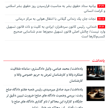
بیانیه ستاد حقوق بشر به مناسبت فرارسیدن روز حقوق بشر اسلامی
13:32
و کرامت انسانی
نجات جان یک زندانی گیلانی با انتقال هوایی به مرکز درمانی
15:08
خندانی، رئیس کانون سردفتران: ایرادی به کلیت و ذات قانون تسهیل
14:26
وارد نیست/ چالش اصلی قانون تسهیل مجوزها عدم شناسایی صحیح
کسب‌وکارها است
صدور رأی وحدت رویه جدید: تعیین تکلیف مرجع صالح به رسیدگی
13:49
به جرم تغییر غیرمجاز کاربری اراضی با‌غی
اطﻼعیه آزمون تست سنجش شخصیت پذیرفته شدگان جذب عمومی
12:44
یادداشت
و اختصاصی منصب قضا
یادداشت/ محمد عباسی، وکیل دادگستری: سامانه شفافیت
قدردانی مرکز وکلای قوه قضاییه از خبرنگاران ایرنا
12:32
عملکرد وکلا و کارشناسان تعرض به حریم خصوصی وکلا و
رئیس کانون سردفتران استان یزد: قانون تسهیل، ناترازی اقتصادی
14:22
کارشناسان
شدیدی را به دفاتر تحمیل کرده است/ تضعیف جایگاه اسناد رسمی، اساس
نظام ثبتی کشور را نابود خواهد کرد
‎یادداشت/ سید صادق میرسیدی، رئیس شعبه هفتم دادگاه صلح
اجرای آزمایشی «سامانه جامع عملکرد قضات» رونمایی شد
رشت: بررسی وضعیت دادگاه های صلح؛ ضرورت تبیین دقیق تر
14:12
جایگاه و کارکرد این محاکم / نام گذاری دادگاه های صلح با
امضای تفاهم نامه همکاری حقوقی بین وزارت خارجه و مرکز وکلای
14:04
ماهیت قضایی این محاکم هم خوانی ندارد