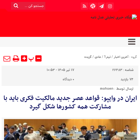
پ
گروه :
آخرین اخبار
/
تیتر1
/
عادی
/
گزیده
شناسه :
26483
17 تیر 1405 - 10:53
74 بازدید
۰
دیدگاه
ارسال توسط :
mohsen
ایران در وایپو: قواعد عصر جدید مالکیت فکری باید با
مشارکت همه کشورها شکل گیرد