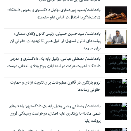
قوه قضاییه
فرهاد اصلانی، رئیس کانون وکلای دادگستری کردستان: نبود
یادداشت/سعید‌ پورجعفری، وکیل دادگستری و مدرس دانشگاه:
10:44
حمایت‌های مؤثر از وکلای جوان، علاوه بر تهدید استقلال حرفه‌ای، به
«وکیل‌بلاگری؛ ابتذال در لباس علم حقوق»
هدررفت سرمایه انسانی و اجتماعی نظام حقوقی کشور منجر می‌شود
راه‌اندازی سامانه ۲۴ ساعته قضایی برخط برای زائران اربعین در عراق
10:30
یادداشت/ سیدحسین حسینی، رئیس کانون وکلای سمنان:
ترساندنِ دیگران چه مجازاتی دارد؟
پیامدهای قانون تسهیل؛ از افول علمی تا تهدیدات حقوقی آن
10:25
برای جامعه
زمان ثبت‌نام آزمون دفتریاری اسناد رسمی اعلام شد
17:24
یادداشت/ مصطفی عباسی، وکیل پایه یک دادگستری و مدرس
منتظری: حضور نماینده دادستان در پرونده‌های حقوق عامه و
16:50
بیت‌المال الزامی است
دانشگاه: اهمیت شرکت در انتخابات مرکز وکلا ‌و انتخاب درست
توضیحات دیوان عدالت اداری درباره حکم دو مدیر وزارت بهداشت
11:26
لزوم بازنگری در قانون مطبوعات برای تقویت آزادی و حمایت
نسق زراعی چه حقوقی برای زارعان ایجاد می‌کند؟
11:18
حقوقی رسانه‌ها
یادداشت/ مصطفی رجبی وکیل پایه یک دادگستری: راهکارهای
علمی مقابله با بزهکاری علیه اطفال، درخواست رسیدگی فوری
پرونده ایلیا