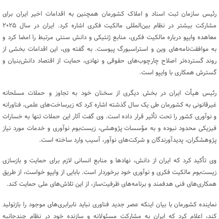
رئیس سازمان ثبت اسناد و املاک کشورمان همچنین به اقدامات اخیر ایران برای
مشارکت بیشتر در نظام بین‌المللی مالکیت فکری اشاره کرد. ایران در سال ۲۰۲۵
معاهده وایپو درباره مالکیت فکری، منابع ژنتیکی و دانش سنتی مرتبط را امضا کرد و
به موافقت‌نامه‌های وین و استراسبورگ پیوست. به گفته وی، این اقدامات بخشی از
روند گسترده‌تر اصلاح چارچوب‌های حقوقی و نهادی، حمایت از اقتصاد دانش‌بنیان و
گسترش همکاری با وایپو است.
رئیس هیأت ایران در بخش دیگری از سخنان خود به تجاوز و حملات مسلحانه
غیرقانونی به کشورمان طی یک سال گذشته اشاره کرد که زیرساخت‌های علمی، فناورانه
و نوآوری کشور را تحت تأثیر قرار داده است. وی گفت آثار این حملات تنها به خسارات
فیزیکی محدود نبوده و به مؤسسات پژوهشی، زیست‌بوم نوآوری و خدمات مورد نیاز
پژوهشگران، پدیدآورندگان و شرکت‌های نوآور، آسیب وارد ساخته است.
وی تأکید کرد که ایران از دانش، نهادها و منابع انسانی لازم برای حمایت و بازسازی
زیست‌بوم مالکیت فکری و نوآوری خود برخوردار است. بابایی از وایپو خواست، از طریق
همکاری‌های فنی هدفمند و برنامه‌های ظرفیت‌ساز، از این تلاش‌های ملی حمایت کند.
نماینده کشورمان با بیان اینکه عصر جدید فناوری نباید نابرابری‌های موجود را بازتولید
کند، اعلام کرد که ایران به مشارکت مسئولانه و سازنده خود در نظام چندجانبه