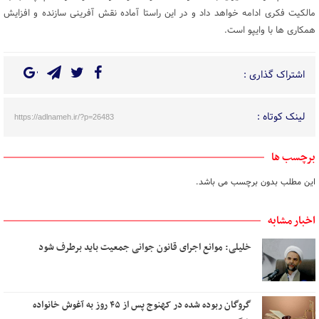
مالکیت فکری ادامه خواهد داد و در این راستا آماده نقش آفرینی سازنده و افزایش
همکاری ها با وایپو است.
اشتراک گذاری :
لینک کوتاه :
https://adlnameh.ir/?p=26483
برچسب ها
این مطلب بدون برچسب می باشد.
اخبار مشابه
خلیلی: موانع اجرای قانون جوانی جمعیت باید برطرف شود
گروگان ربوده‌ شده در کهنوج پس از ۴۵ روز به آغوش خانواده