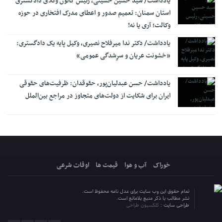
یادداشت/ سید حسین حسینی، رئیس کانون وکلای دادگستری
استان سمنان: تعمیم صدور و اعطای مدرک افتخاری در حوزه
وکالت؛ آری یا نه!
یادداشت/ دکتر ندا میرفلاح نصیری، وکیل پایه یک دادگستری:
«خشونت عریان و سرِشدگی عمومی»
یادداشت/ حسن عبدلیان‌پور، حقوقدان: ظرفیت‌های حقوقی
ایران برای شکایت از دولت‌های متجاوز در مراجع بین‌الملل
خوراک
آب و هوا
قیمت ها
اوقات شرعی
تمام حقوق این وب سایت برای عدل نامه محفوظ است.
نشر مطالب با ذکر منبع بلامانع است.
طراحی سایت :
کلکسیون طراحی