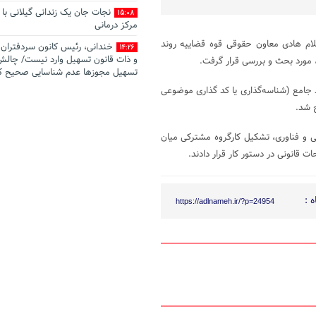
نجات جان یک زندانی گیلانی با 
15:08
مرکز درمانی
لام هادی معاون حقوقی قوه قضاییه روند
خندانی، رئیس کانون سردفتران: 
14:26
و ذات قانون تسهیل وارد نیست/ چالش
، مورد بحث و بررسی قرار گرفت.
تسهیل مجوزها عدم شناسایی صحیح ک
است
جامع (شناسه‌گذاری یا کد گذاری موضوعی
صدور رأی وحدت رویه جدید: تع
ح شد.
13:49
مرجع صالح به رسیدگی به جرم تغییر غ
اراضی با‌غی
ی و فناوری، تشکیل کارگروه مشترکی میان
 قانونی در دستور کار قرار دادند.
اطﻼعیه آزمون تست سنجش شخ
12:44
شدگان جذب عمومی و اختصاصی منص
قدردانی مرکز وکلای قوه قضاییه 
12:32
 :
ایرنا
https://adlnameh.ir/?p=24954
رئیس کانون سردفتران استان یزد
14:22
تسهیل، ناترازی اقتصادی شدیدی را به 
کرده است/ تضعیف جایگاه اسناد رسمی
ثبتی کشور را نابود خواهد کرد
اجرای آزمایشی «سامانه جامع 
14:12
رونمایی شد