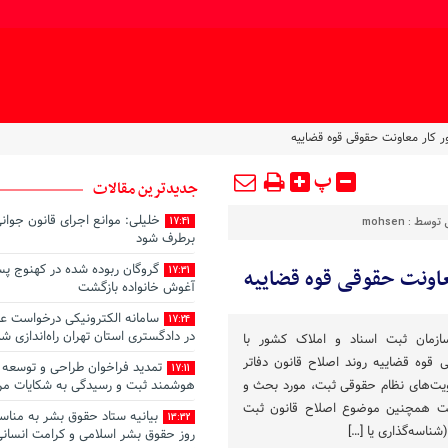
ر کار معاونت حقوقی قوه قضاییه
پ
جدیدترین مقالات
خلیلی: موانع اجرای قانون جوان
ل توسط :
mohsen
17:41
برطرف شود
عاونت حقوقی قوه قضاییه
17:31
آغوش خانواده بازگشت
سامانه الکترونیکی درخواست ع
17:24
در دادگستری استان تهران راه‌اندازی ش
ازمان ثبت اسناد و املاک کشور با
قوه قضاییه روند اصلاح قانون دفاتر
تمدید فراخوان طراحی و توسعه 
17:11
ویت‌های نظام حقوقی ثبت، مورد بحث و
هوشمند ثبت و رسیدگی به شکایات م
ست همچنین موضوع اصلاح قانون ثبت
بیانیه ستاد حقوق بشر به منا
13:32
شناسه‌گذاری یا […]
روز حقوق بشر اسلامی و کرامت انسان