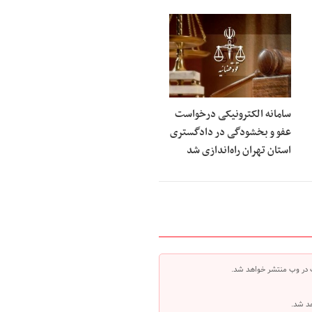
امضای تفاهم نامه همکاری حقو
14:04
خارجه و مرکز وکلای قوه قضاییه
فرهاد اصلانی، رئیس کانون وکل
10:44
کردستان: نبود حمایت‌های مؤثر از وکلا
بر تهدید استقلال حرفه‌ای، به هدررفت
و اجتماعی نظام حقوقی کشور منجر می
راه‌اندازی سامانه ۴
10:30
زائران اربعین در عراق
سامانه الکترونیکی درخواست
ترساندنِ دیگران چه مجازاتی دار
عفو و بخشودگی در دادگستری
10:25
استان تهران راه‌اندازی شد
زمان ثبت‌نام آزمون دفتریاری اس
17:24
شد
منتظری: حضور نماینده دادستان
16:50
حقوق عامه و بیت‌المال الزامی است
توضیحات دیوان عدالت اداری درب
11:26
مدیر وزارت بهداشت
نسق زراعی چه حقوقی برای زارعا
11:18
می‌کند؟
 در وب منتشر خواهد شد.
هد شد.