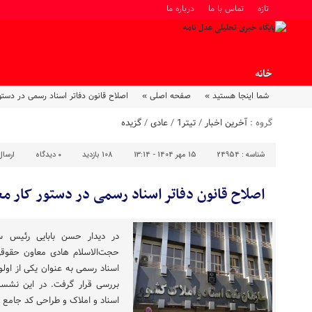
تازه
تماس با ما
درباره ما
خانه
شما اینجا هستید »
صفحه اصلی »
اصلاح قانون دفاتر اسناد رسمی در دستو
گروه :
آخرین اخبار
/
تیتر1
/
عادی
/
گزیده
شناسه :
24954
15 مهر 1404 - 13:14
108 بازدید
۰
دیدگاه
ارسا
اصلاح قانون دفاتر اسناد رسمی در دستور کار م
در دیدار حسن بابایی رئیس س
حجت‌الاسلام هادی معاون حقوقی 
اسناد رسمی به عنوان یکی از اول
بررسی قرار گرفت. در این نش
اسناد و املاک و طراحی کد جامع (