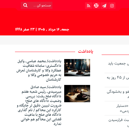
جمعه, ۱۶ مرداد , ۱۴۰۵
| 23 صفر 1448
یادداشت
یادداشت/ محمد عباسی، وکیل
ی جمعیت باید
دادگستری: سامانه شفافیت
عملکرد وکلا و کارشناسان تعرض
به حریم خصوصی وکلا و
گروگان ربوده‌ شده در کهنوج پس از ۴۵ روز به
کارشناسان
‎یادداشت/ سید صادق
فو و بخشودگی
میرسیدی، رئیس شعبه هفتم
دادگاه صلح رشت: بررسی
د
وضعیت دادگاه های صلح؛
ضرورت تبیین دقیق تر جایگاه و
«دستیار
کارکرد این محاکم / نام گذاری
ردمی»
دادگاه های صلح با ماهیت
قضایی این محاکم هم خوانی
سبت فرارسیدن
ندارد
ی