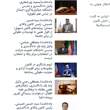
یادداشت/سعید‌ پورجعفری،
انتقال هوایی به
وکیل دادگستری و مدرس
دانشگاه: «وکیل‌بلاگری؛ ابتذال
در لباس علم حقوق»
ایرادی به کلیت
یادداشت/ سیدحسین
 اصلی قانون
حسینی، رئیس کانون وکلای
سب‌وکارها
سمنان: پیامدهای قانون تسهیل؛
از افول علمی تا تهدیدات حقوقی
آن برای جامعه
یین تکلیف
یرمجاز کاربری
یادداشت/ مصطفی عباسی،
وکیل پایه یک دادگستری و
مدرس دانشگاه: اهمیت شرکت
صیت پذیرفته
در انتخابات مرکز وکلا ‌و انتخاب
ب قضا
درست
لزوم بازنگری در قانون
از خبرنگاران
مطبوعات برای تقویت آزادی و
حمایت حقوقی رسانه‌ها
: قانون
یادداشت/ مصطفی رجبی وکیل
دفاتر تحمیل
پایه یک دادگستری: راهکارهای
، اساس نظام
علمی مقابله با بزهکاری علیه
اطفال، درخواست رسیدگی فوری
پرونده ایلیا
عملکرد قضات»
یادداشت/ سید حسین حسینی،
رئیس کانون وکلای دادگستری