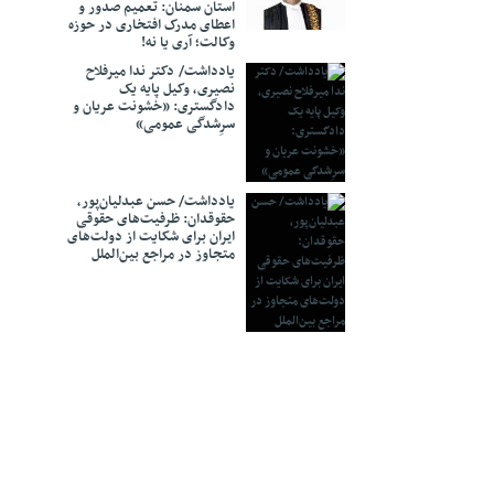
قی بین وزارت
استان سمنان: تعمیم صدور و
اعطای مدرک افتخاری در حوزه
وکالت؛ آری یا نه!
ای دادگستری
یادداشت/ دکتر ندا میرفلاح
ی جوان، علاوه
نصیری، وکیل پایه یک
 سرمایه انسانی
دادگستری: «خشونت عریان و
‌شود
سرِشدگی عمومی»
۲ ساعته قضایی برخط برای
یادداشت/ حسن عبدلیان‌پور،
د؟
حقوقدان: ظرفیت‌های حقوقی
ایران برای شکایت از دولت‌های
ناد رسمی اعلام
متجاوز در مراجع بین‌الملل
 در پرونده‌های
اره حکم دو
ن ایجاد